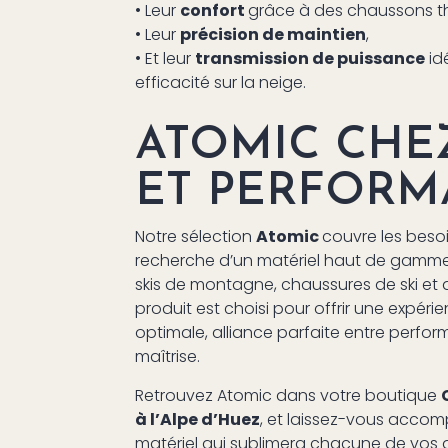
• Leur
confort
grâce à des chaussons t
• Leur
précision de maintien
,
• Et leur
transmission de puissance
id
efficacité sur la neige.
ATOMIC CHE
ET PERFOR
Notre sélection
Atomic
couvre les besoi
recherche d’un matériel haut de gamme et
skis de montagne, chaussures de ski et
produit est choisi pour offrir une expéri
optimale, alliance parfaite entre perform
maîtrise.
Retrouvez Atomic dans votre boutique
à l’Alpe d’Huez
, et laissez-vous accom
matériel qui sublimera chacune de vos 