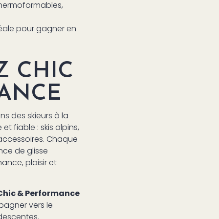
hermoformables,
éale pour gagner en
Z CHIC
MANCE
ns des skieurs à la
 fiable : skis alpins,
 accessoires. Chaque
ence de glisse
ance, plaisir et
Chic & Performance
pagner vers le
descentes.