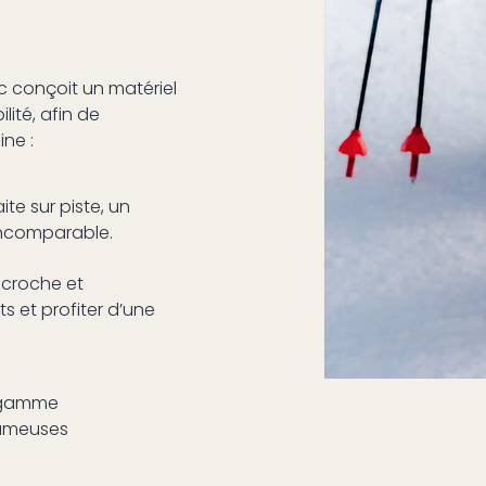
c conçoit un matériel
ité, afin de
ne :
te sur piste, un
 incomparable.
ccroche et
s et profiter d’une
 gamme
fameuses