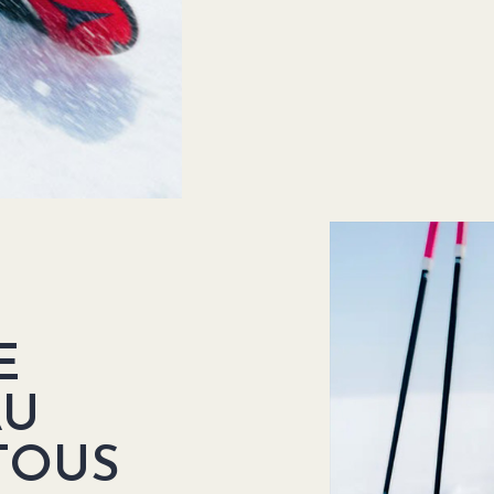
E
AU
TOUS