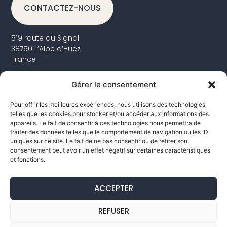
CONTACTEZ-NOUS
519 route du Signal
38750 L’Alpe d’Huez
France
Horaires d’ouverture
Gérer le consentement
Hiver : du 6 décembre 2025 au 19 avril 2026 de 8h30 à
19h30 non stop
Pour offrir les meilleures expériences, nous utilisons des technologies
telles que les cookies pour stocker et/ou accéder aux informations des
Été : du 1 juillet au 30 août 2026
appareils. Le fait de consentir à ces technologies nous permettra de
traiter des données telles que le comportement de navigation ou les ID
uniques sur ce site. Le fait de ne pas consentir ou de retirer son
consentement peut avoir un effet négatif sur certaines caractéristiques
Tel : +33 (0)9 66 96 51 50
et fonctions.
Email : evaya@orange.fr
ACCEPTER
REFUSER