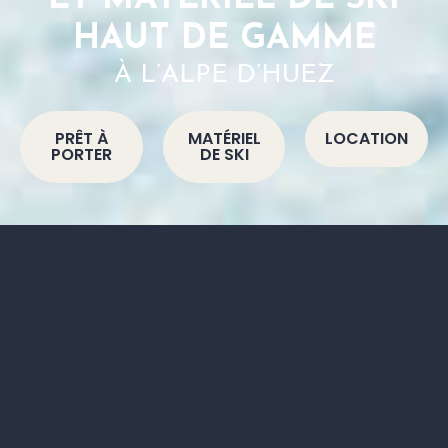
HAUT DE GAMME
À L’ALPE D’HUEZ
PRÊT À
MATÉRIEL
LOCATION
PORTER
DE SKI